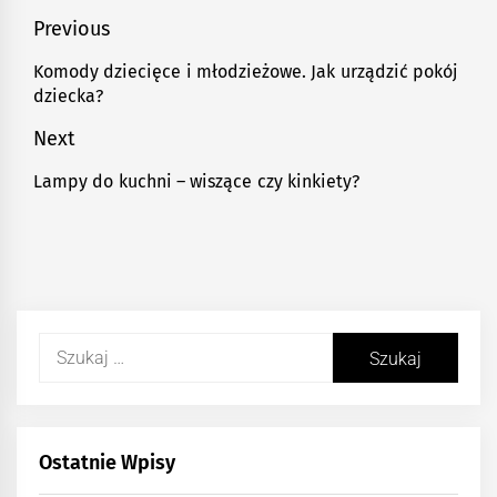
Nawigacja
Previous
wpisu
Komody dziecięce i młodzieżowe. Jak urządzić pokój
Previous
dziecka?
post:
Next
Lampy do kuchni – wiszące czy kinkiety?
Next
post:
Szukaj:
Ostatnie Wpisy