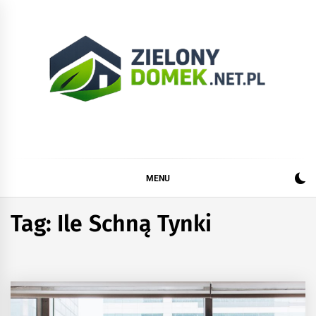
Skip
to
content
Zielonydomek.net.pl
Dom, ogród, remont i budowa
MENU
Tag:
Ile Schną Tynki