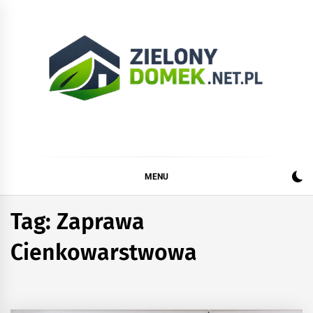
Skip
to
content
Zielonydomek.net.pl
Dom, ogród, remont i budowa
MENU
Tag:
Zaprawa
Cienkowarstwowa