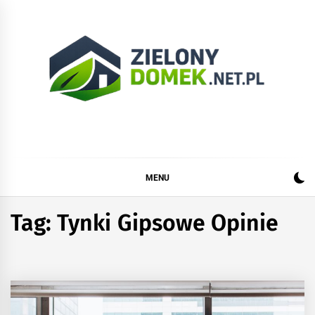
Skip
to
content
Zielonydomek.net.pl
Dom, ogród, remont i budowa
MENU
Tag:
Tynki Gipsowe Opinie