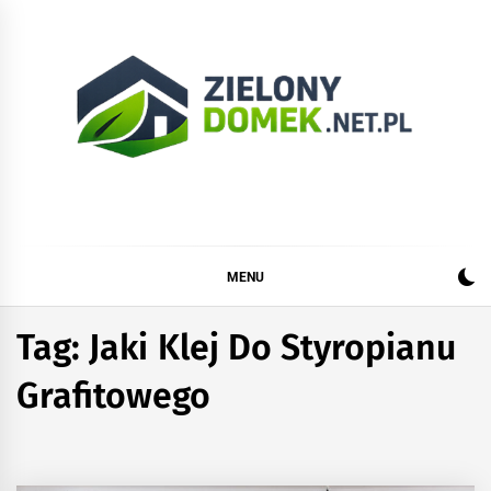
Skip
to
content
Zielonydomek.net.pl
Dom, ogród, remont i budowa
MENU
Tag:
Jaki Klej Do Styropianu
Grafitowego