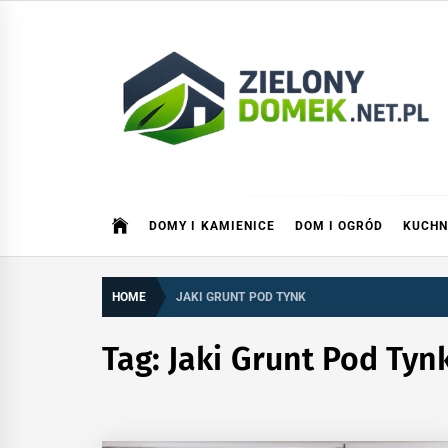
Skip
to
content
Zielonydomek.net.pl
Dom, ogród, remont i budowa
DOMY I KAMIENICE
DOM I OGRÓD
KUCHN
HOME
JAKI GRUNT POD TYNK
Tag:
Jaki Grunt Pod Tyn