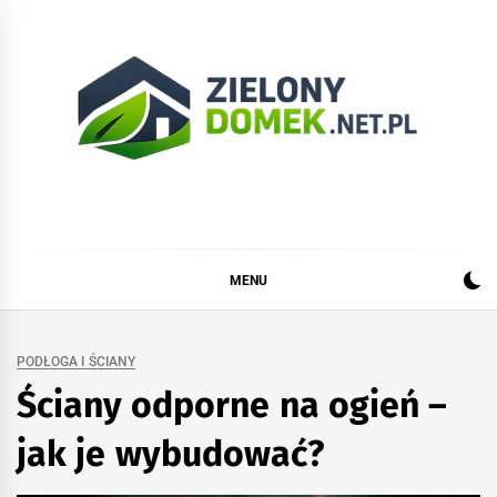
Skip
to
content
Zielonydomek.net.pl
Dom, ogród, remont i budowa
MENU
PODŁOGA I ŚCIANY
Ściany odporne na ogień –
jak je wybudować?