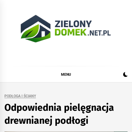
Skip
to
content
Zielonydomek.net.pl
Dom, ogród, remont i budowa
MENU
PODŁOGA I ŚCIANY
Odpowiednia pielęgnacja
drewnianej podłogi