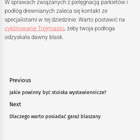
W sprawach związanych z pielęgnacją parkietów i
podłóg drewnianych zaleca się kontakt ze
specjalistami w tej dziedzinie. Warto postawić na
cyklinowanie Trójmiasto
, żeby twoja podłoga
odzyskała dawny blask.
Nawigacja
Previous
wpisu
Jakie powinny być stoiska wystawiennicze?
Previous
post:
Next
Dlaczego warto posiadać garaż blaszany
Next
post: