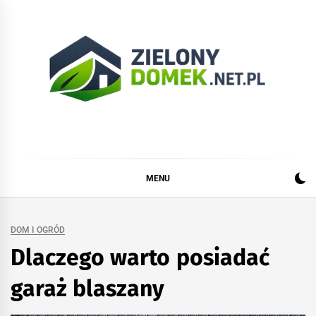
Skip
to
content
Zielonydomek.net.pl
Dom, ogród, remont i budowa
MENU
DOM I OGRÓD
Dlaczego warto posiadać
garaż blaszany