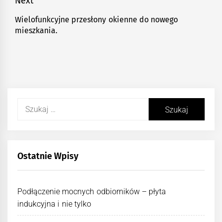
Next
Wielofunkcyjne przesłony okienne do nowego
Next
mieszkania.
post:
Szukaj:
Ostatnie Wpisy
Podłączenie mocnych odbiorników – płyta
indukcyjna i nie tylko