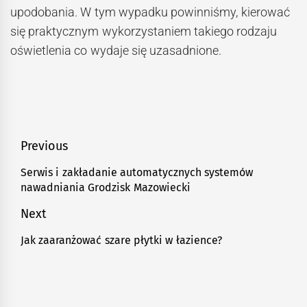
upodobania. W tym wypadku powinniśmy, kierować
się praktycznym wykorzystaniem takiego rodzaju
oświetlenia co wydaje się uzasadnione.
Nawigacja
Previous
wpisu
Serwis i zakładanie automatycznych systemów
Previous
nawadniania Grodzisk Mazowiecki
post:
Next
Jak zaaranżować szare płytki w łazience?
Next
post: