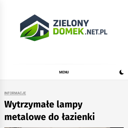
Skip
to
content
Zielonydomek.net.pl
Dom, ogród, remont i budowa
MENU
INFORMACJE
Wytrzymałe lampy
metalowe do łazienki