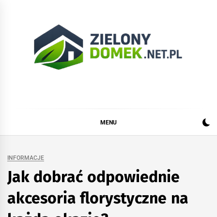
Skip
to
content
Zielonydomek.net.pl
Dom, ogród, remont i budowa
MENU
INFORMACJE
Jak dobrać odpowiednie
akcesoria florystyczne na