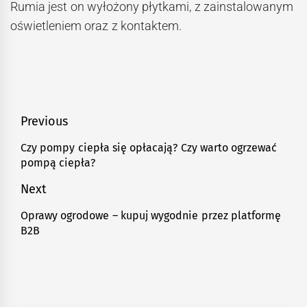
Rumia jest on wyłożony płytkami, z zainstalowanym
oświetleniem oraz z kontaktem.
Nawigacja
Previous
wpisu
Czy pompy ciepła się opłacają? Czy warto ogrzewać
Previous
pompą ciepła?
post:
Next
Oprawy ogrodowe – kupuj wygodnie przez platformę
Next
B2B
post: