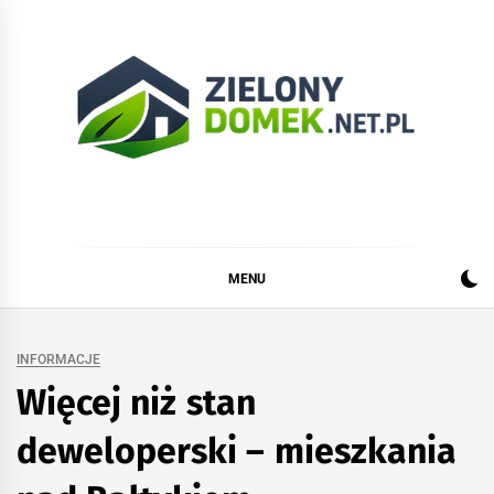
Skip
to
content
Zielonydomek.net.pl
Dom, ogród, remont i budowa
MENU
INFORMACJE
Więcej niż stan
deweloperski – mieszkania