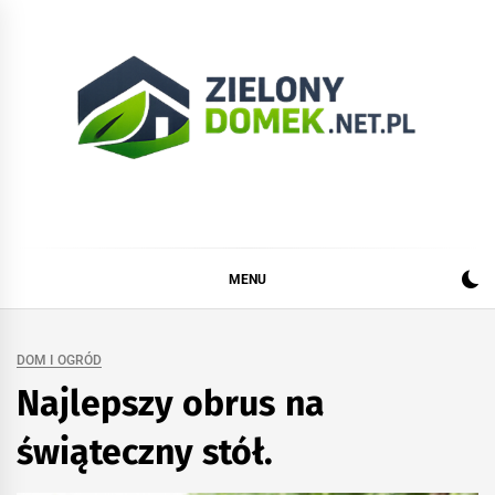
Skip
to
content
Zielonydomek.net.pl
Dom, ogród, remont i budowa
MENU
DOM I OGRÓD
Najlepszy obrus na
świąteczny stół.