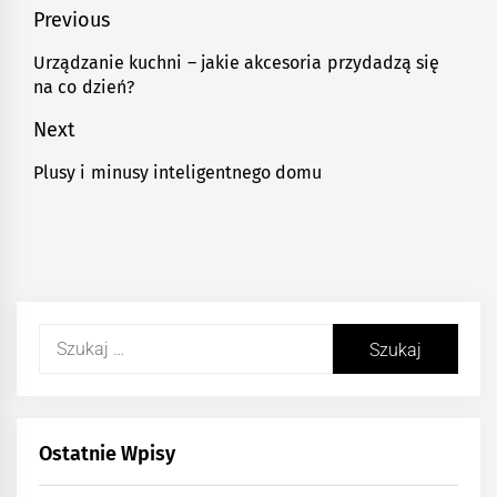
Nawigacja
Previous
wpisu
Urządzanie kuchni – jakie akcesoria przydadzą się
Previous
na co dzień?
post:
Next
Plusy i minusy inteligentnego domu
Next
post:
Szukaj:
Ostatnie Wpisy