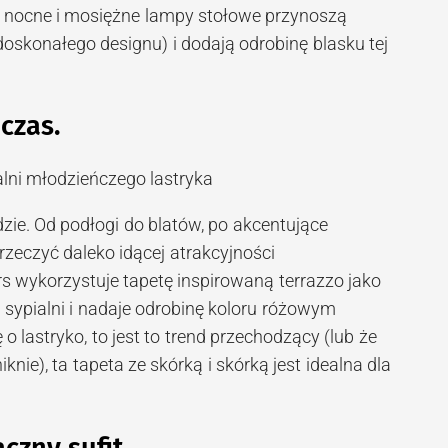
ki nocne i mosiężne lampy stołowe przynoszą
doskonałego designu) i dodają odrobinę blasku tej
 czas.
dzie. Od podłogi do blatów, po akcentujące
rzeczyć daleko idącej atrakcyjności
ors wykorzystuje tapetę inspirowaną terrazzo jako
 sypialni i nadaje odrobinę koloru różowym
 o lastryko, to jest to trend przechodzący (lub że
knie), ta tapeta ze skórką i skórką jest idealna dla
czny sufit.