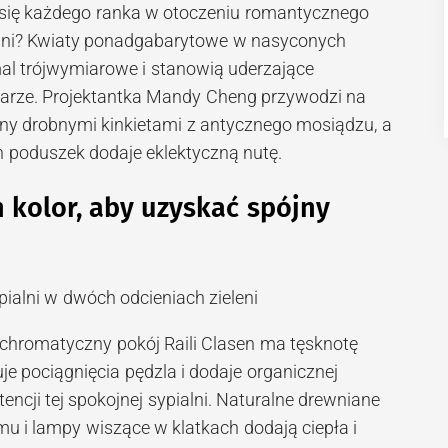
ć się każdego ranka w otoczeniu romantycznego
alni? Kwiaty ponadgabarytowe w nasyconych
mal trójwymiarowe i stanowią uderzające
arze. Projektantka Mandy Cheng przywodzi na
ny drobnymi kinkietami z antycznego mosiądzu, a
 poduszek dodaje eklektyczną nutę.
n kolor, aby uzyskać spójny
ochromatyczny pokój Raili Clasen ma tęsknotę
je pociągnięcia pędzla i dodaje organicznej
encji tej spokojnej sypialni. Naturalne drewniane
mu i lampy wiszące w klatkach dodają ciepła i