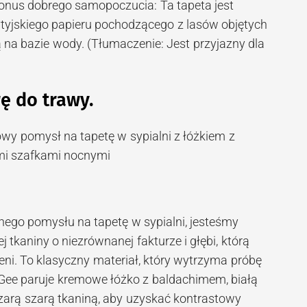
 Bonus dobrego samopoczucia: Ta tapeta jest
ytyjskiego papieru pochodzącego z lasów objętych
ą na bazie wody. (Tłumaczenie: Jest przyjazny dla
rę do trawy.
lnego pomysłu na tapetę w sypialni, jesteśmy
j tkaniny o niezrównanej fakturze i głębi, którą
eni. To klasyczny materiał, który wytrzyma próbę
Gee paruje kremowe łóżko z baldachimem, białą
szarą szarą tkaniną, aby uzyskać kontrastowy