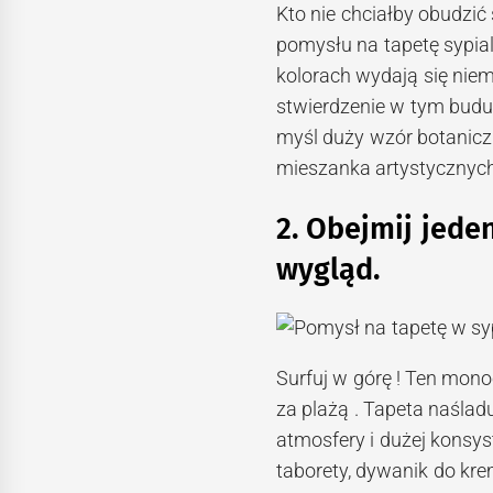
Kto nie chciałby obudzi
pomysłu na tapetę sypi
kolorach wydają się nie
stwierdzenie w tym budu
myśl duży wzór botanicz
mieszanka artystycznych
2. Obejmij jede
wygląd.
Surfuj w górę ! Ten mon
za plażą . Tapeta naśladu
atmosfery i dużej konsyst
taborety, dywanik do kre