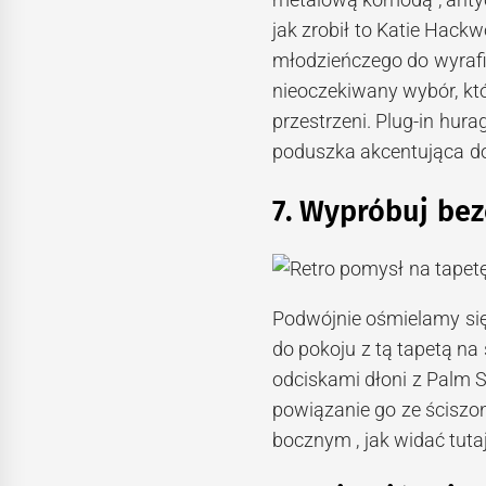
jak zrobił to Katie Hackw
młodzieńczego do wyraf
nieoczekiwany wybór, któ
przestrzeni. Plug-in hu
poduszka akcentująca do
7. Wypróbuj bez
Podwójnie ośmielamy si
do pokoju z tą tapetą na
odciskami dłoni z Palm Sp
powiązanie go ze ściszo
bocznym , jak widać tuta