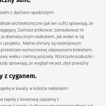
tale architektoniczne (jak ten sufit) sprawiają, że
pociągający. Zamiast próbować zamaskować te
j je dramatycznym nadrukiem, jak widać w tej
ici i projektu . Mętne chmury są nastrojowym
j przestrzeni wzmocnionej olejowanymi kinkietami
łowy wieku i ciemną pościelą. Wzorzyste poduszki i
zdy sprawiają, że wygląd nie jest zbyt poważny.
ny z cyganem.
a tapetę z kwiatową sypialnią z
znym lustrem i haftowanymi prześcieradłami, tak