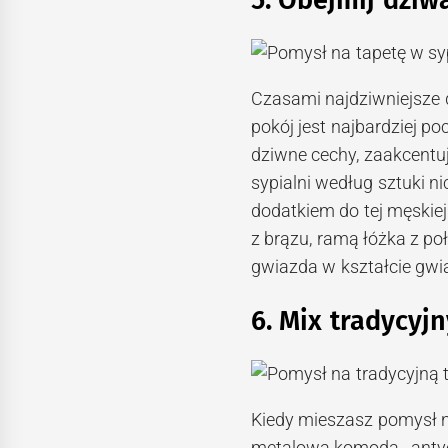
Czasami najdziwniejsze de
pokój jest najbardziej 
dziwne cechy, zaakcentu
sypialni według sztuki n
dodatkiem do tej męskie
z brązu, ramą łóżka z po
gwiazda w kształcie gwia
6. Mix tradycyj
Kiedy mieszasz pomysł n
metalową komodą , antyc