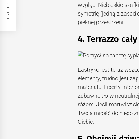
PREVIOUS POST
wygląd. Niebieskie szaf
symetrię (jedną z zasad 
pięknej przestrzeni.
4. Terrazzo cały
Lastryko jest teraz wszę
elementy, trudno jest zap
materiału. Liberty Interi
zabawne tło w neutralnej
różom. Jeśli martwisz się
Twoja miłość do niego zni
Ciebie.
5. Obejmij dziwa