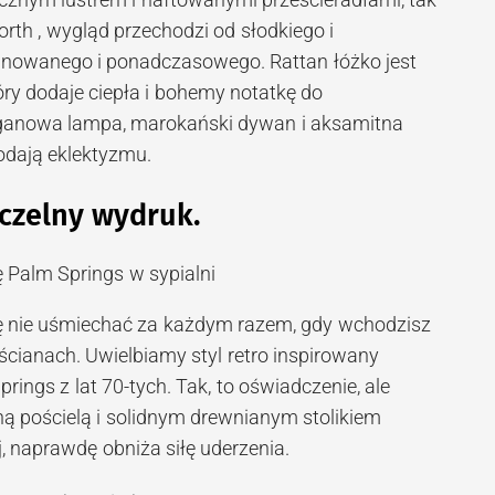
orth , wygląd przechodzi od słodkiego i
inowanego i ponadczasowego. Rattan łóżko jest
ry dodaje ciepła i bohemy notatkę do
raganowa lampa, marokański dywan i aksamitna
dają eklektyzmu.
czelny wydruk.
ę nie uśmiechać za każdym razem, gdy wchodzisz
 ścianach. Uwielbiamy styl retro inspirowany
rings z lat 70-tych. Tak, to oświadczenie, ale
ną pościelą i solidnym drewnianym stolikiem
j, naprawdę obniża siłę uderzenia.