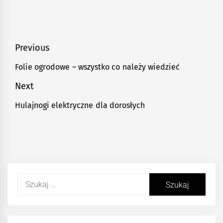
Nawigacja
Previous
wpisu
Folie ogrodowe – wszystko co należy wiedzieć
Previous
post:
Next
Hulajnogi elektryczne dla dorosłych
Next
post:
Szukaj: