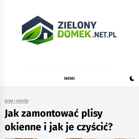
Skip
to
content
Zielonydomek.net.pl
Dom, ogród, remont i budowa
MENU
DOM I OGRÓD
Jak zamontować plisy
okienne i jak je czyścić?