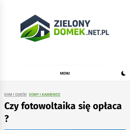
Skip
to
content
Zielonydomek.net.pl
Dom, ogród, remont i budowa
MENU
DOM I OGRÓD
DOMY I KAMIENICE
Czy fotowoltaika się opłaca
?