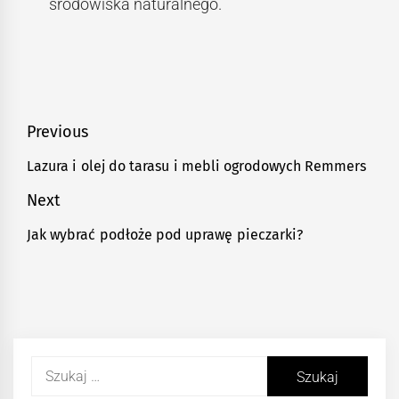
środowiska naturalnego.
Nawigacja
Previous
wpisu
Lazura i olej do tarasu i mebli ogrodowych Remmers
Previous
post:
Next
Jak wybrać podłoże pod uprawę pieczarki?
Next
post:
Szukaj: