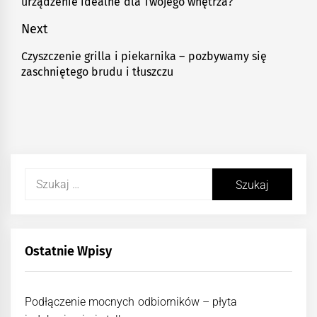
urządzenie idealne dla Twojego wnętrza?
post:
Next
Czyszczenie grilla i piekarnika – pozbywamy się
Next
zaschniętego brudu i tłuszczu
post:
Szukaj:
Ostatnie Wpisy
Podłączenie mocnych odbiorników – płyta