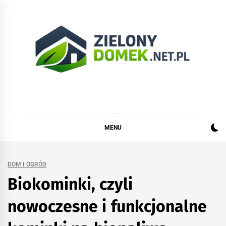
Skip
to
content
Zielonydomek.net.pl
Dom, ogród, remont i budowa
MENU
DOM I OGRÓD
Biokominki, czyli
nowoczesne i funkcjonalne