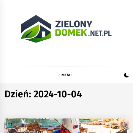
Skip
to
content
Zielonydomek.net.pl
Dom, ogród, remont i budowa
MENU
Dzień:
2024-10-04