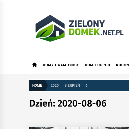
Skip
to
content
Zielonydomek.net.pl
Dom, ogród, remont i budowa
DOMY I KAMIENICE
DOM I OGRÓD
KUCHN
HOME
2020
SIERPIEŃ
6
Dzień:
2020-08-06